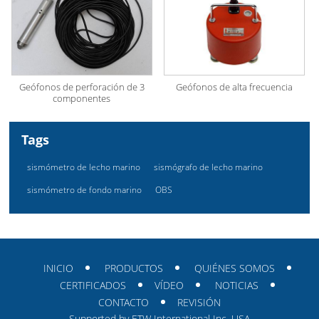
Geófonos de perforación de 3
Geófonos de alta frecuencia
componentes
Tags
sismómetro de lecho marino
sismógrafo de lecho marino
sismómetro de fondo marino
OBS
INICIO
PRODUCTOS
QUIÉNES SOMOS
CERTIFICADOS
VÍDEO
NOTICIAS
CONTACTO
REVISIÓN
Supported by ETW International Inc. USA