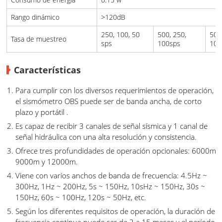
Rango dinámico
>120dB
250, 100, 50
500, 250,
500
Tasa de muestreo
sps
100sps
100
Características
Para cumplir con los diversos requerimientos de operación,
el sismómetro OBS puede ser de banda ancha, de corto
plazo y portátil .
Es capaz de recibir 3 canales de señal sísmica y 1 canal de
señal hidráulica con una alta resolución y consistencia.
Ofrece tres profundidades de operación opcionales: 6000m,
9000m y 12000m.
Viene con varios anchos de banda de frecuencia: 4.5Hz ~
300Hz, 1Hz ~ 200Hz, 5s ~ 150Hz, 10sHz ~ 150Hz, 30s ~
150Hz, 60s ~ 100Hz, 120s ~ 50Hz, etc.
Según los diferentes requisitos de operación, la duración de
frecuencia continua puede ser de 2 a 15 meses y el período