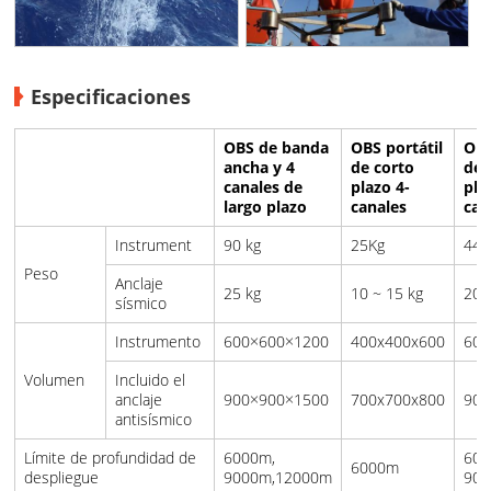
Especificaciones
OBS de banda
OBS portátil
OBS
ancha y 4
de corto
de 
canales de
plazo 4-
pla
largo plazo
canales
can
Instrument
90 kg
25Kg
44 
Peso
Anclaje
25 kg
10 ~ 15 kg
20 
sísmico
Instrumento
600×600×1200
400x400x600
600
Volumen
Incluido el
anclaje
900×900×1500
700x700x800
900
antisísmico
Límite de profundidad de
6000m,
600
6000m
despliegue
9000m,12000m
90