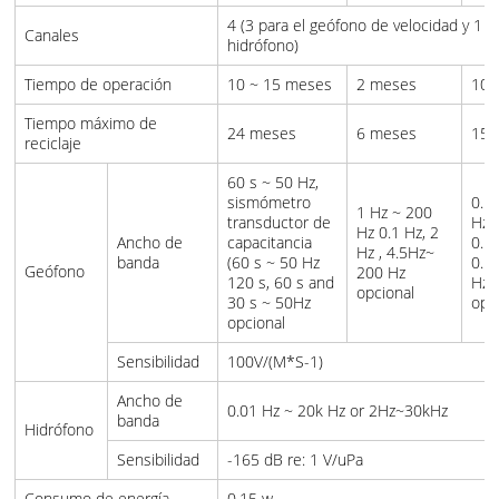
4 (3 para el geófono de velocidad y 1 p
Canales
hidrófono)
Tiempo de operación
10 ~ 15 meses
2 meses
10
Tiempo máximo de
24 meses
6 meses
15
reciclaje
60 s ~ 50 Hz,
sismómetro
0.1
1 Hz ~ 200
transductor de
Hz 
Hz 0.1 Hz, 2
Ancho de
capacitancia
0.1 
Hz , 4.5Hz~
banda
(60 s ~ 50 Hz
0.5 
Geófono
200 Hz
120 s, 60 s and
Hz 
opcional
30 s ~ 50Hz
opc
opcional
Sensibilidad
100V/(M*S-1)
Ancho de
0.01 Hz ~ 20k Hz or 2Hz~30kHz
banda
Hidrófono
Sensibilidad
-165 dB re: 1 V/uPa
Consumo de energía
0.15 w