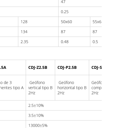
47
0.25
128
50x60
55x68
134
87
87
2.35
0.48
0.5
.5A
CDJ-Z2.5B
CDJ-P2.5B
CDJ-S2.5B
o de 3
Geófono
Geófono
Geófono de 3
entes tipo A
vertical tipo B
horizontal tipo B
componentes tipo 
2Hz
2Hz
2Hz
2.5±10%
3.5±10%
13000±5%