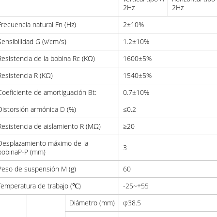
2Hz
2Hz
Frecuencia natural Fn (Hz)
2±10%
Sensibilidad G (v/cm/s)
1.2±10%
Resistencia de la bobina Rc (KΩ)
1600±5%
Resistencia R (KΩ)
1540±5%
Coeficiente de amortiguación Bt:
0.7±10%
Distorsión armónica D (%)
≤0.2
Resistencia de aislamiento R (MΩ)
≥20
Desplazamiento máximo de la
3
bobinaP-P (mm)
Peso de suspensión M (g)
60
Temperatura de trabajo (℃)
-25~+55
Diámetro (mm)
φ38.5