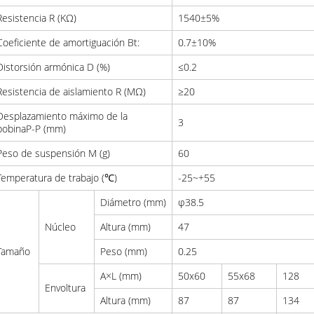
Resistencia R (KΩ)
1540±5%
Coeficiente de amortiguación Bt:
0.7±10%
Distorsión armónica D (%)
≤0.2
Resistencia de aislamiento R (MΩ)
≥20
Desplazamiento máximo de la
3
bobinaP-P (mm)
Peso de suspensión M (g)
60
Temperatura de trabajo (℃)
-25~+55
Diámetro (mm)
φ38.5
Núcleo
Altura (mm)
47
Tamaño
Peso (mm)
0.25
A×L (mm)
50x60
55x68
128
Envoltura
Altura (mm)
87
87
134