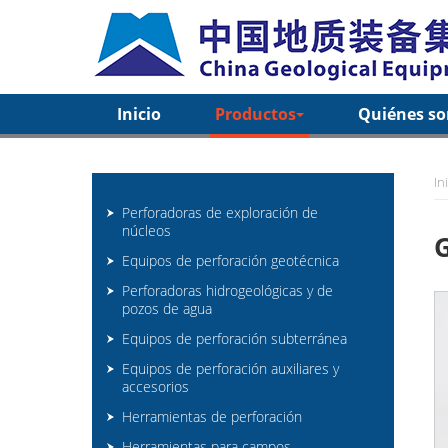
Inicio
Productos
Quiénes s
In
Perforadoras de exploración de
núcleos
G
Equipos de perforación geotécnica
Perforadoras hidrogeológicas y de
pozos de agua
Equipos de perforación subterránea
Equipos de perforación auxiliares y
accesorios
Herramientas de perforación
Herramientas para campos