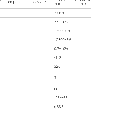
componentes tipo A 2Hz
compo
2Hz
2Hz
2±10%
3.5±10%
13000±5%
12800±5%
0.7±10%
≤0.2
≥20
3
60
-25~+55
φ38.5