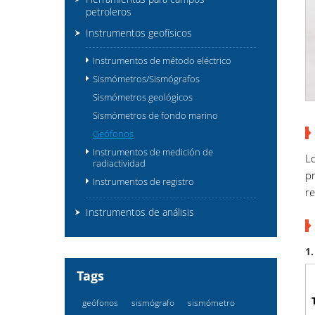
petroleros
Instrumentos geofísicos
Instrumentos de método eléctrico
Sismómetros/Sismógrafos
Sismómetros geológicos
Sismómetros de fondo marino
Geófonos
Instrumentos de medición de
L
radiactividad
pr
Instrumentos de registro
re
Instrumentos de análisis
1
Tags
geófonos
sismógrafo
sismómetro