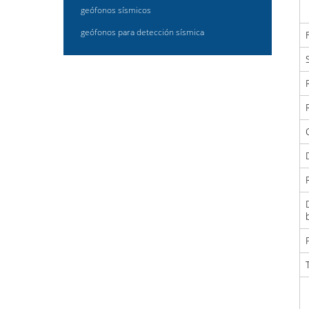
geófonos sísmicos
geófonos para detección sísmica