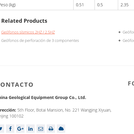
Peso (kg)
0.51
0.5
2.35
Related Products
Geófonos sísmicos 2HZ / 2.5HZ
Geófo
Geófonos de perforación de 3 componentes
Geófon
F
CONTACTO
hina Geological Equipment Group Co., Ltd.
rección:
5th Floor, Botai Mansion, No. 221 Wangjing Xiyuan,
ijing 100102