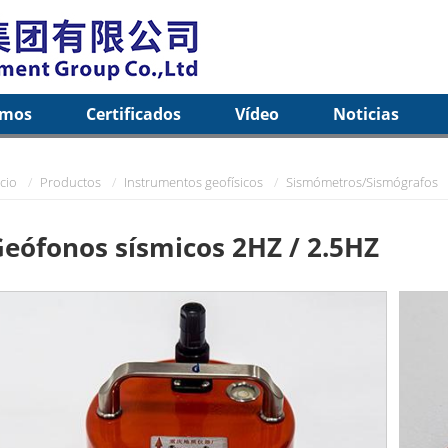
omos
Certificados
Vídeo
Noticias
icio
Productos
Instrumentos geofísicos
Sismómetros/Sismógrafos
eófonos sísmicos 2HZ / 2.5HZ