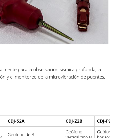
lmente para la observación sísmica profunda, la
ión y el monitoreo de la microvibración de puentes,
CDJ-S2A
CDJ-Z2B
CDJ-P2B
CDJ-S
Geófono
Geófono
Geófono de 3
Geófo
 A
vertical tipo B
horizontal B