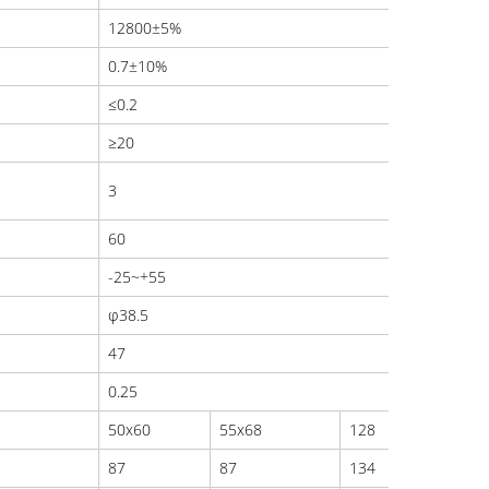
12800±5%
0.7±10%
≤0.2
≥20
3
60
-25~+55
φ38.5
47
0.25
50x60
55x68
128
87
87
134