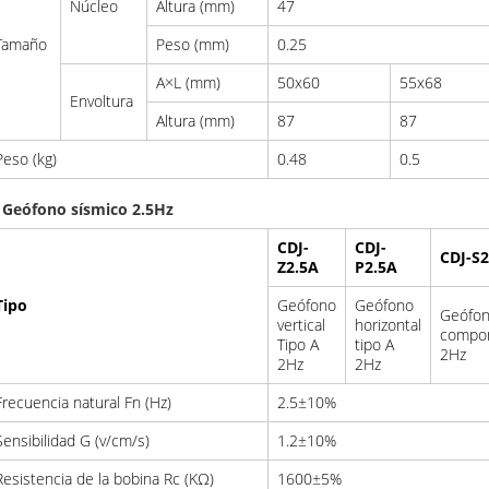
Núcleo
Altura (mm)
47
Tamaño
Peso (mm)
0.25
A×L (mm)
50x60
55x68
Envoltura
Altura (mm)
87
87
Peso (kg)
0.48
0.5
. Geófono sísmico 2.5Hz
CDJ-
CDJ-
CDJ-S2
Z2.5A
P2.5A
Tipo
Geófono
Geófono
Geófon
vertical
horizontal
compon
Tipo A
tipo A
2Hz
2Hz
2Hz
Frecuencia natural Fn (Hz)
2.5±10%
Sensibilidad G (v/cm/s)
1.2±10%
Resistencia de la bobina Rc (KΩ)
1600±5%