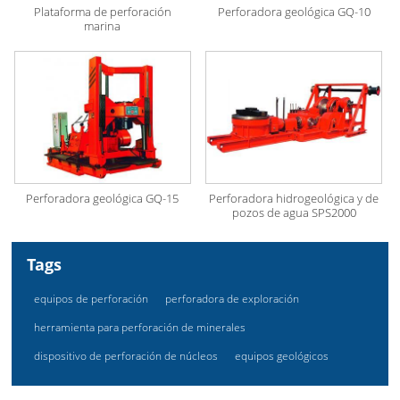
Plataforma de perforación
Perforadora geológica GQ-10
marina
Perforadora geológica GQ-15
Perforadora hidrogeológica y de
pozos de agua SPS2000
Tags
equipos de perforación
perforadora de exploración
herramienta para perforación de minerales
dispositivo de perforación de núcleos
equipos geológicos