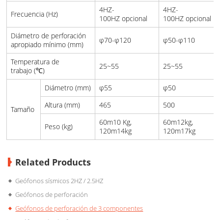
4HZ-
4HZ-
Frecuencia (Hz)
100HZ opcional
100HZ opcional
Diámetro de perforación
φ70-φ120
φ50-φ110
apropiado mínimo (mm)
Temperatura de
25~55
25~55
trabajo (℃)
Diámetro (mm)
φ55
φ50
Altura (mm)
465
500
Tamaño
60m10 Kg,
60m12kg,
Peso (kg)
120m14kg
120m17kg
Related Products
Geófonos sísmicos 2HZ / 2.5HZ
Geófonos de perforación
Geófonos de perforación de 3 componentes