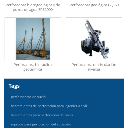
Perforadora hidrogeológica y de
Perforadora geológica GQ-60
pozos de agua SPS2000
Perforadora hidráulica
Perforadora de circulación
geotérmica
inversa
Tags
perforadoras de suelo
herramientas de perforación para ingenieria civil
herramientas para perforación de rocas
equipos para perforación del subsuelo