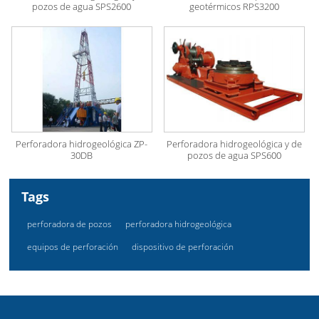
pozos de agua SPS2600
geotérmicos RPS3200
Perforadora hidrogeológica ZP-
Perforadora hidrogeológica y de
30DB
pozos de agua SPS600
Tags
perforadora de pozos
perforadora hidrogeológica
equipos de perforación
dispositivo de perforación