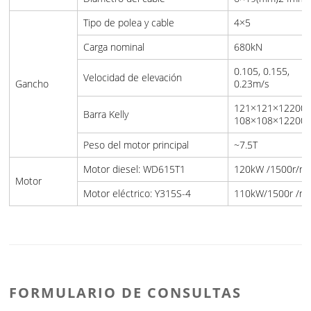
Tipo de polea y cable
4×5
Carga nominal
680kN
0.105, 0.155,
Velocidad de elevación
Gancho
0.23m/s
121×121×12200
Barra Kelly
108×108×1220
Peso del motor principal
~7.5T
Motor diesel: WD615T1
120kW /1500r/rai
Motor
Motor eléctrico: Y315S-4
110kW/1500r /mi
FORMULARIO DE CONSULTAS