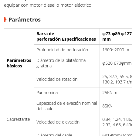
equipar con motor diesel o motor eléctrico.
Parámetros
Barra de
φ73 φ89 φ127
perforación Especificaciones
mm
Profundidad de perforación
1600~2000 m
Parámetros
Diámetro de la plataforma
φ520 670φmm
básicos
giratoria
25, 37.3, 55.5, 87.
Velocidad de rotación
130.2, 193.7 r/mi
Par nominal
25KN.m
Capacidad de elevación nominal
85KN
del cable
Cabrestante
0.84, 1.24, 1.86,
Velocidad de elevación
2.92, 4.63, 6.49m
Diámetro del cable
6×19(mm)24mm