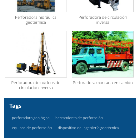
Perforadora hidráulica
Perforadora de circulación
geotérmica
inversa
Perforadora de núcleos de
Perforadora montada en camión
circulación inversa
Tags
perforadora geológica
herramienta de perforación
equipos de perforación
dispositivo de ingeniería geotécnica