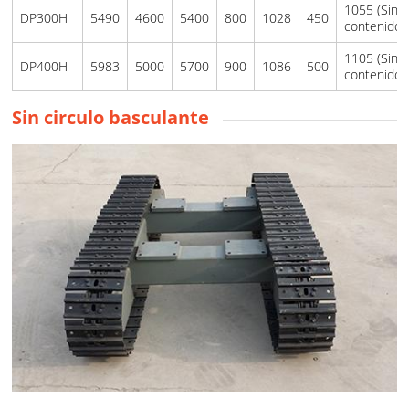
1055 (Sin
DP300H
5490
4600
5400
800
1028
450
contenido)
1105 (Sin
DP400H
5983
5000
5700
900
1086
500
contenido)
Sin circulo basculante