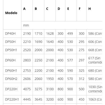
A
B
C
D
E
F
H
Modelo
mm
DP40H
2190
1710
1628
300
499
300
586 (Conte
DP50H
2210
1690
1640
400
530
295
606 (Conte
DP50H1
2520
2000
2000
400
530
275
668 (Conte
617 (Sin
DP60H
2803
2250
2100
400
577
297
contenido)
DP60H1
2753
2200
2100
400
590
325
680 (Conte
DP60H2
2606
2060
1950
400
570
312
580 (Conte
1030 (Sin
DP220H
4075
3275
3100
800
900
500
contenido)
DP220H1
4445
3645
3200
600
900
450
1063 (Con