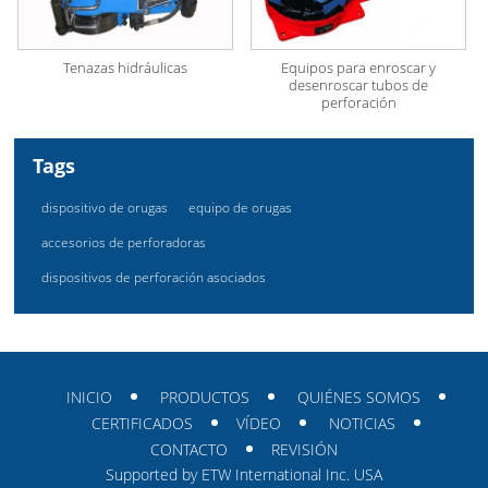
Tenazas hidráulicas
Equipos para enroscar y
desenroscar tubos de
perforación
Tags
dispositivo de orugas
equipo de orugas
accesorios de perforadoras
dispositivos de perforación asociados
INICIO
PRODUCTOS
QUIÉNES SOMOS
CERTIFICADOS
VÍDEO
NOTICIAS
CONTACTO
REVISIÓN
Supported by ETW International Inc. USA