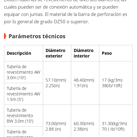
cuales pueden ser de conexión automática y se pueden
equipar con juntas. El material de la barra de perforación es
por lo general de grado DZ50 o superior.
Parámetros técnicos
Diámetro
Diámetro
Descripción
Peso
exterior
interior
Tubería de
revestimiento AW
3.0m (10')
57.10(mm)
48.40(mm)
17 (kg/3m)
2.25(in)
1.91(in)
38(Ib/10ft)
Tubería de
revestimiento AW
1.5m (5')
Tubería de
revestimiento
BW 3.0m (10')
73.00(mm)
60.30(mm)
31.30(kg/3m)
2.88 (in)
2.38(in)
70 ( Ib/10ft)
Tubería de